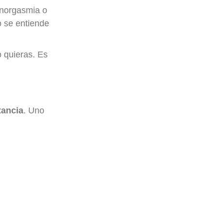
anorgasmia o
o se entiende
o quieras. Es
tancia
. Uno