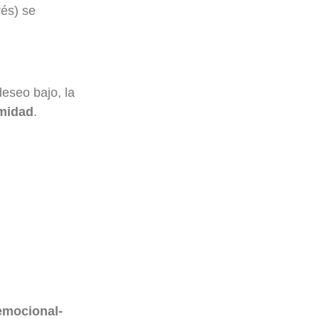
rés) se
deseo bajo, la
imidad
.
emocional-