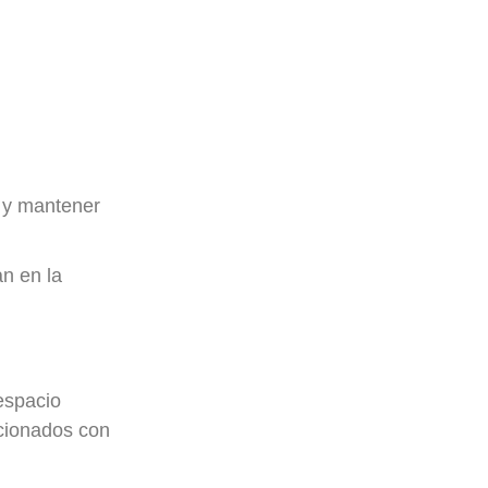
r y mantener
n en la
espacio
acionados con