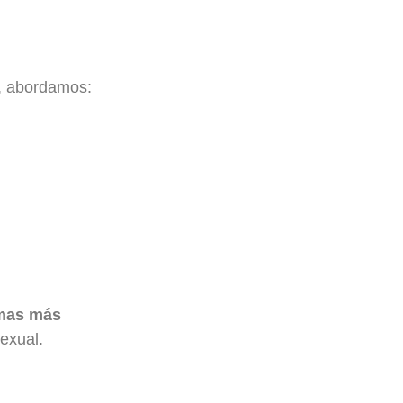
, abordamos:
mas más
sexual.