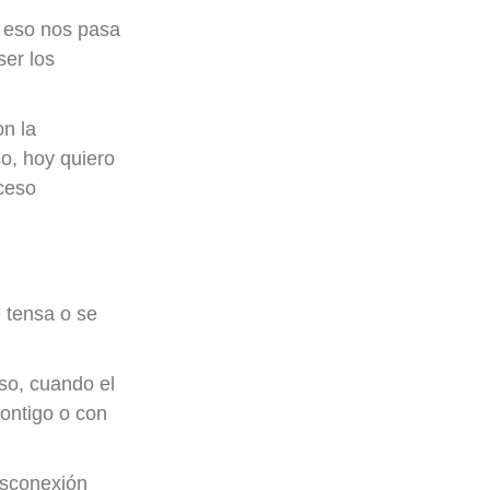
o eso nos pasa
ser los
on la
so, hoy quiero
oceso
 tensa o se
eso, cuando el
contigo o con
desconexión