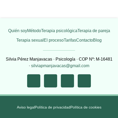
Quién soy
Método
Terapia psicológica
Terapia de pareja
Terapia sexual
El proceso
Tarifas
Contacto
Blog
Silvia Pérez Manjavacas · Psicología · COP Nº: M-16481
·
silviapmanjavacas@gmail.com
Aviso legal
Política de privacidad
Política de cookies