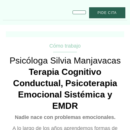
PIDE CITA
Quién soy
Mi método
El proceso
Cómo trabajo
Psicóloga Silvia Manjavacas
Terapia Cognitivo
Conductual, Psicoterapia
Emocional Sistémica y
EMDR
Nadie nace con problemas emocionales.
A lo largo de los años aprendemos formas de