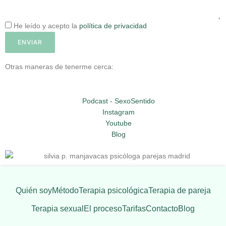
He leído y acepto la
política de privacidad
ENVIAR
Otras maneras de tenerme cerca:
Podcast - SexoSentido
Instagram
Youtube
Blog
Quién soy
Método
Terapia psicológica
Terapia de pareja
Terapia sexual
El proceso
Tarifas
Contacto
Blog