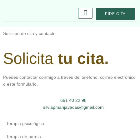
PIDE CITA
Quién soy
Mi método
El proceso
Solicitud de cita y contacto
Solicita
tu cita.
Puedes contactar conmigo a través del teléfono, correo electrónico
o este formulario.
651 40 22 98
silviapmanjavacas@gmail.com
Terapia psicológica
Terapia de pareja